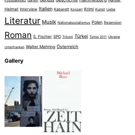
Hanser
Fussballplatz
Garten
Italien
Heimat
Interview
Krimi
Kabarett
Konzert
Kunst
Liebe
Literatur
Musik
Polen
Nationalsozialismus
Rezension
Roman
Türkei
S. Fischer
SPD
Ukraine
Trikont
Türkei 2011
Österreich
Walter Mehring
Unterfranken
Gallery