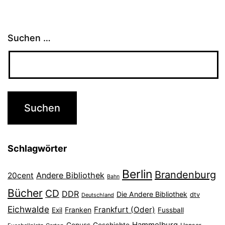
Suchen …
Schlagwörter
Berlin
Brandenburg
Andere Bibliothek
20cent
Bahn
Bücher
CD
DDR
Die Andere Bibliothek
dtv
Deutschland
Eichwalde
Frankfurt (Oder)
Franken
Exil
Fussball
Hammelburg
Genuss
Geschichte