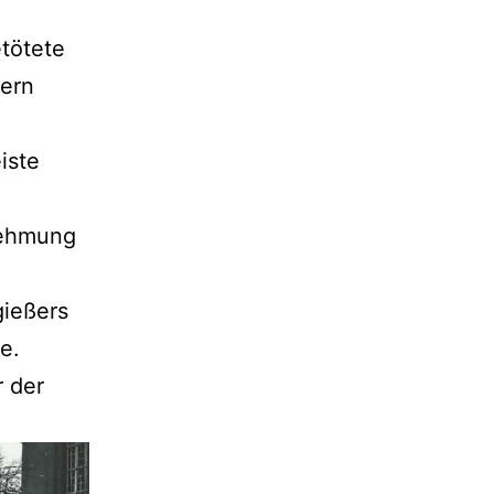
tötete
fern
iste
nehmung
gießers
e.
r der