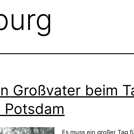
burg
n Großvater beim T
 Potsdam
Es muss ein großer Tag fü