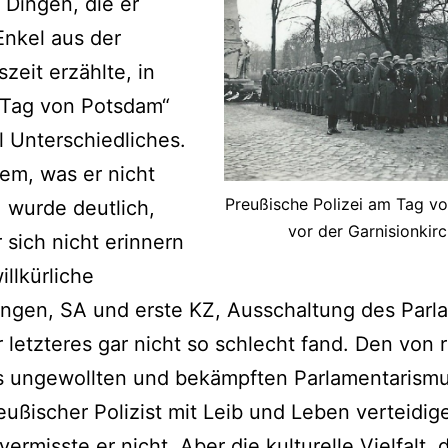
Dingen, die er
nkel aus der
szeit erzählte, in
„Tag von Potsdam“
l Unterschiedliches.
em, was er nicht
Preußische Polizei am Tag v
, wurde deutlich,
vor der Garnisionkir
 sich nicht erinnern
illkürliche
ngen, SA und erste KZ, Ausschaltung des Parl
 letzteres gar nicht so schlecht fand. Den von 
ks ungewollten und bekämpften Parlamentarismu
reußischer Polizist mit Leib und Leben verteidig
vermisste er nicht. Aber die kulturelle Vielfalt, 