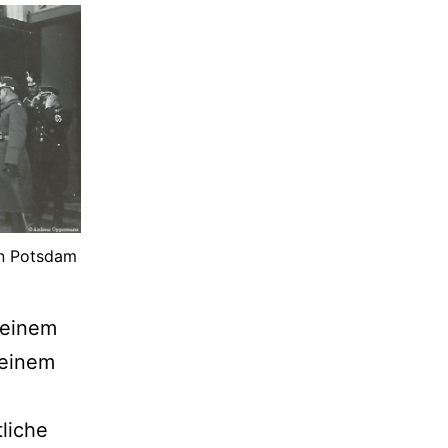
n Potsdam
seinem
einem
liche