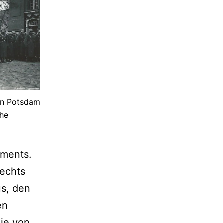
on Potsdam
che
aments.
rechts
s, den
en
die von