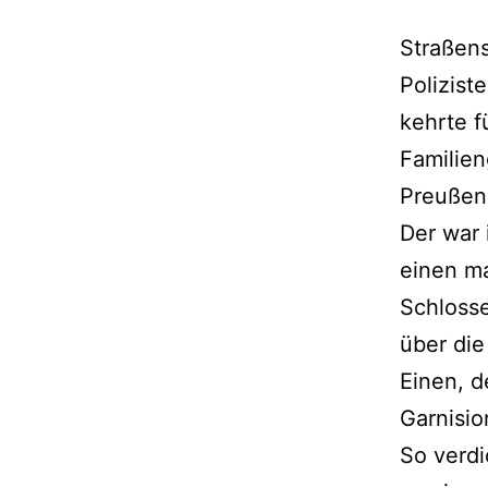
Straßen
Polizist
kehrte f
Familien
Preußen
Der war 
einen ma
Schlosse
über die
Einen, d
Garnisio
So verdi