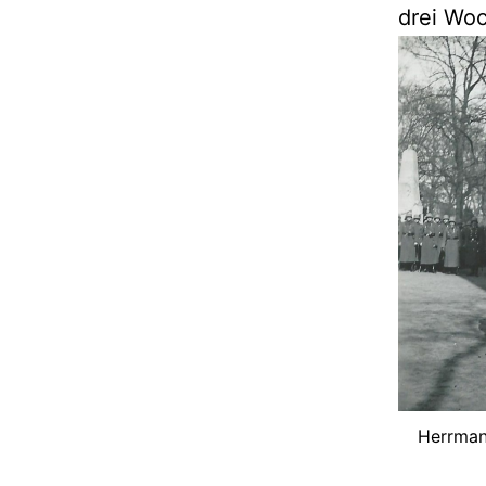
drei Wo
Herrman