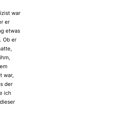
zist war
r er
ag etwas
. Ob er
atte,
 ihm,
nem
t war,
s der
e ich
dieser