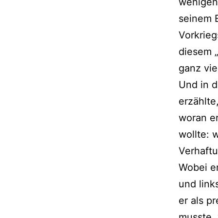
wenigen 
seinem E
Vorkrieg
diesem 
ganz vie
Und in d
erzählte
woran er
wollte: w
Verhaftu
Wobei er
und lin
er als p
musste, 