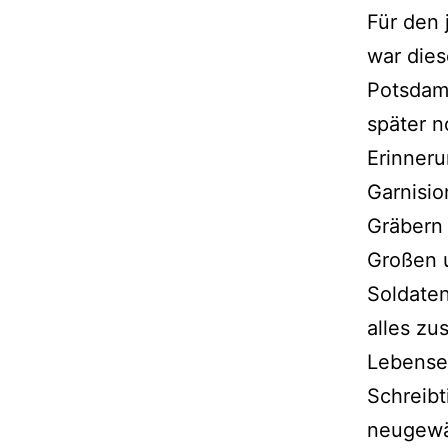
Für den 
war dies
Potsdam
später n
Erinneru
Garnisio
Gräbern 
Großen 
Soldaten
alles z
Lebense
Schreibt
neugewä