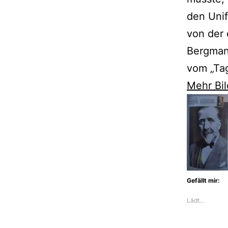
den Unif
von der 
Bergmann
vom „Ta
Mehr Bil
Gefällt mir:
Lädt…