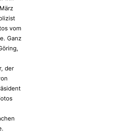
 März
lizist
otos vom
te. Ganz
Göring,
r, der
von
äsident
Fotos
achen
e.