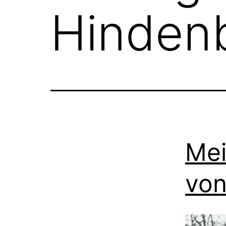
Hinden
Mei
von