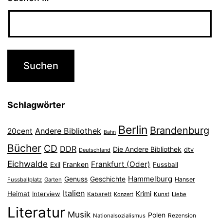
Schlagwörter
Berlin
Brandenburg
Andere Bibliothek
20cent
Bahn
Bücher
CD
DDR
Die Andere Bibliothek
dtv
Deutschland
Eichwalde
Frankfurt (Oder)
Franken
Exil
Fussball
Hammelburg
Genuss
Geschichte
Hanser
Fussballplatz
Garten
Italien
Heimat
Interview
Krimi
Kabarett
Konzert
Kunst
Liebe
Literatur
Musik
Polen
Nationalsozialismus
Rezension