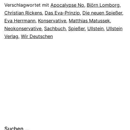
Verschlagwortet mit
Apocalypse No
,
Björn Lomborg
,
Christian Rickens
,
Das Eva-Prinzip
,
Die neuen Spießer
,
Eva Herrmann
,
Konservative
,
Matthias Matussek
,
Neokonservative
,
Sachbuch
,
Spießer
,
Ullstein
,
Ullstein
Verlag
,
Wir Deutschen
Suchen …