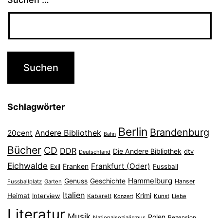
Schlagwörter
Berlin
Brandenburg
Andere Bibliothek
20cent
Bahn
Bücher
CD
DDR
Die Andere Bibliothek
dtv
Deutschland
Eichwalde
Frankfurt (Oder)
Franken
Exil
Fussball
Hammelburg
Genuss
Geschichte
Hanser
Fussballplatz
Garten
Italien
Heimat
Interview
Krimi
Kabarett
Konzert
Kunst
Liebe
Literatur
Musik
Polen
Nationalsozialismus
Rezension